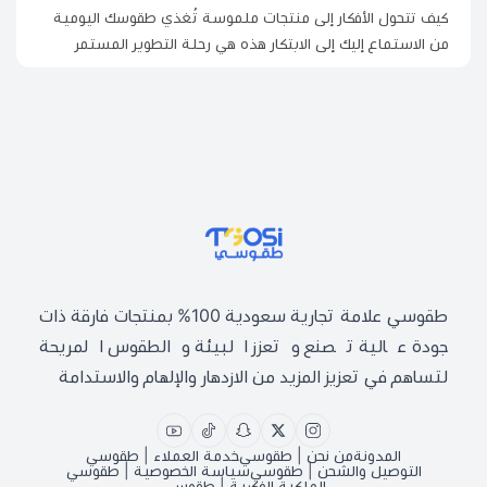
كيف تتحول الأفكار إلى منتجات ملموسة تُغذي طقوسك اليومية
من الاستماع إليك إلى الابتكار هذه هي رحلة التطوير المستمر
طقوسي | TGOSI
طقوسي علامة تجارية سعودية 100% بمنتجات فارقة ذات
جودة عالية تصنع وتعزز البيئة والطقوس المريحة
لتساهم في تعزيز المزيد من الازدهار والإلهام والاستدامة
المدونة
من نحن | طقوسي
خدمة العملاء | طقوسي
التوصيل والشحن | طقوسي
سياسة الخصوصية | طقوسي
الملكية الفكرية | طقوسي