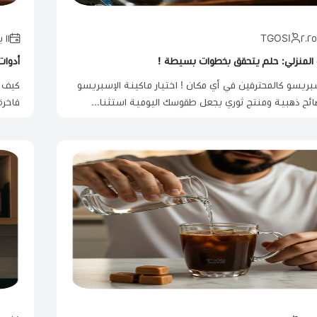
١١ يونيو ٢٠٢٥
المنزلي: حلم يتحقق بخطوات بسيطة !
أدوات
ريسو كالمحترفين في أي مكان ! اختيار ماكينة الإسبريسو
كيف ت
صائح ذهبية ومنتج ثوري يجعل طقوسك اليومية استثنا...
فاخرة