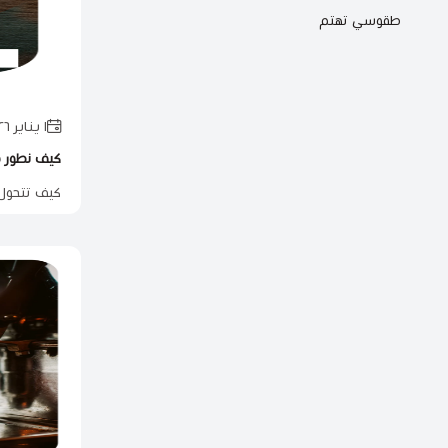
طقوسي تهتم
١ يناير ٢٠٢٦
كيف نطور م
كيف تتحول 