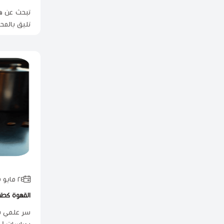
تليق بالمح
٢٤ مايو ٢٠٢٥
القهوة كطق