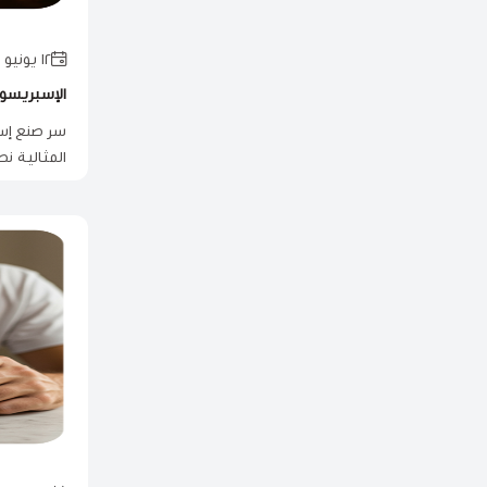
١٢ يونيو ٢٠٢٥
الإسبريسو 
سر صنع إسب
المثالية ن