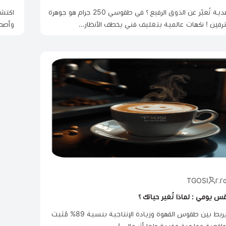
تبحث عن هدية تُعبّر عن الذوق الرفيع ؟ في طقوسي 250 جرام هو جوهرة
ترفين ! نكهات عالمية بتغليف فني يخطف الأنظار...
وأصحا
س يومي : لماذا تُغير حياتك ؟
سر علمي يربط بين طقوس القهوة وزيادة الإنتاجية بنسبة 89% مُثبت