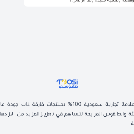
واقعية وعلمية مفيدة ولها أثر عالي !
طقوسي | TGOSI
طقوسي علامة تجارية سعودية 100% بمنتجات فارقة ذات ج
يئة والطقوس المريحة لتساهم في تعزيز المزيد من الازدهار 
ة