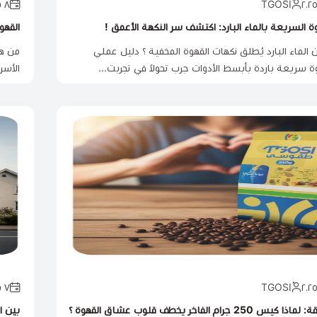
٨ يونيو ٢٠٢٥
ة السريعة بالماء البارد: اكتشف سر النكهة الأعمق !
القهو
 الماء البارد يُطلق نكهات القهوة المخفية ؟ دليل عملي
من هن
ة سريعة باردة بأبسط الأدوات جرب تحولاً في تجربت...
الأسر
٧ يونيو ٢٠٢٥
2 جرام الفاخر يخطف قلوب عشاق القهوة ؟
بين المن