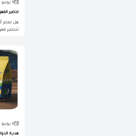
٩ يونيو ٢٠٢٥
تحضير القهو
هل تعلم أن
لتحضير قهو
٨ يونيو ٢٠٢٥
هدية الذواقة: لماذا كيس 50