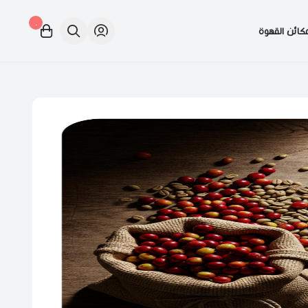
٠
كائن القهوة