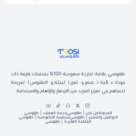
طقوسي | TGOSI
طقوسي علامة تجارية سعودية 100% بمنتجات فارقة ذات
جودة عالية تصنع وتعزز البيئة والطقوس المريحة
لتساهم في تعزيز المزيد من الازدهار والإلهام والاستدامة
المدونة
من نحن | طقوسي
خدمة العملاء | طقوسي
التوصيل والشحن | طقوسي
سياسة الخصوصية | طقوسي
الملكية الفكرية | طقوسي