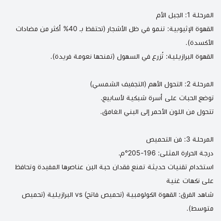
المرحلة 1: الجبل الأم
القهوة الإثيوبية: تنمو في ظل الأشجار (تحتفظ بـ 40% أكثر من مضادات
الأكسدة).
القهوة البرازيلية: تُزرع في السهول (تمنحها نعومة فريدة).
المرحلة 2: التحول الأهم (التجفيف الشمسي)
توضع الحبات على أسرة شبكية لأسابيع.
تتحول من اللون الأحمر إلى البني الغامق.
المرحلة 3: فن التحميص
درجة الحرارة المثلى: 196-205°م.
استخدام تقنيات حديثة تمنع فقدان حبة البن عناصرها المفيدة وتحافظ
على نكهات غنية
شاهد الفرق:
القهوة الكولومبية (تحميص فاتح)
vs
البرازيلية (تحميص
متوسط)
.