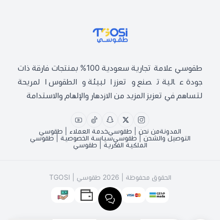
طقوسي | TGOSI
طقوسي علامة تجارية سعودية 100% بمنتجات فارقة ذات
جودة عالية تصنع وتعزز البيئة والطقوس المريحة
لتساهم في تعزيز المزيد من الازدهار والإلهام والاستدامة
المدونة
من نحن | طقوسي
خدمة العملاء | طقوسي
التوصيل والشحن | طقوسي
سياسة الخصوصية | طقوسي
الملكية الفكرية | طقوسي
الحقوق محفوظة | 2026
طقوسي | TGOSI