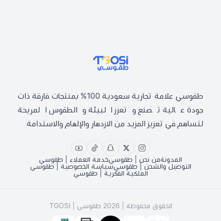
طقوسي | TGOSI
طقوسي علامة تجارية سعودية 100% بمنتجات فارقة ذات
جودة عالية تصنع وتعزز البيئة والطقوس المريحة
لتساهم في تعزيز المزيد من الازدهار والإلهام والاستدامة
المدونة
من نحن | طقوسي
خدمة العملاء | طقوسي
التوصيل والشحن | طقوسي
سياسة الخصوصية | طقوسي
الملكية الفكرية | طقوسي
الحقوق محفوظة | 2026
طقوسي | TGOSI