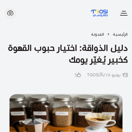
طقوسي | TGOSI
الرئيسية
المدونة
دليل الذواقة: اختيار حبوب القهوة
كخبير يُغيّر يومك
1
٦ يونيو ٢٠٢٥