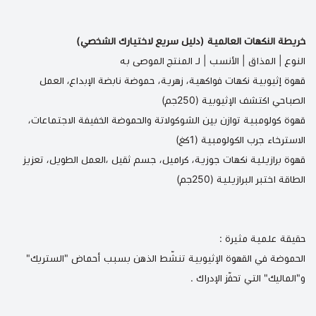
خريطة النكهات العالمية (دليل سريع لاختيارك الشخصي)
النوع | المذاق | الأنسب | لـ المنتج الموصى به
قهوة إثيوبية نكهات فواكهية، زهرية، حموضة نابضة الإبداع، العمل
الصباحي
اكتشف الإثيوبية (250جم)
قهوة كولومبية توازن بين الشوكولاتة والحموضة الخفيفة الاجتماعات،
الاسترخاء
جرب الكولومبية (1كغ)
قهوة برازيلية نكهات جوزية، كراميل، جسم ثقيل ،العمل الطويل، تعزيز
الطاقة
اختبر البرازيلية (250جم)
حقيقة علمية مثيرة :
الحموضة في القهوة الإثيوبية تنشّط الذهن بسبب أحماض "الستريك"
و"الماليك" التي تحفّز الإدراك .