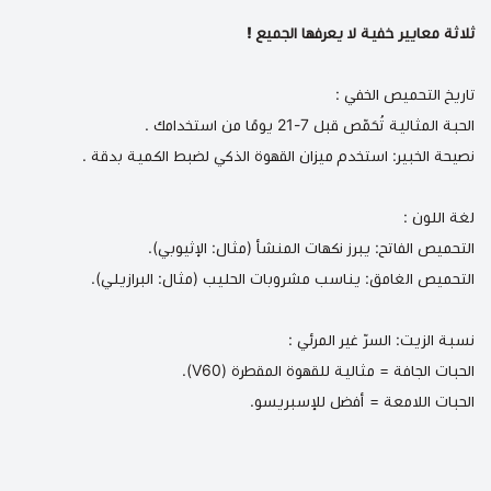
ثلاثة معايير خفية لا يعرفها الجميع !
تاريخ التحميص الخفي :
الحبة المثالية تُحَمّص قبل 7-21 يومًا من استخدامك .
نصيحة الخبير: استخدم
ميزان القهوة الذكي
لضبط الكمية بدقة .
لغة اللون :
التحميص الفاتح: يبرز نكهات المنشأ (مثال: الإثيوبي).
التحميص الغامق: يناسب مشروبات الحليب (مثال: البرازيلي).
نسبة الزيت: السرّ غير المرئي :
الحبات الجافة = مثالية للقهوة المقطرة (V60).
الحبات اللامعة = أفضل للإسبريسو.