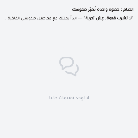
الختام : خطوة واحدة تُغيّر طقوسك
"
لا تشرب قهوة، عِش تجربة
" — ابدأ رحلتك مع
محاصيل طقوسي الفاخرة
.
لا توجد تقييمات حاليا