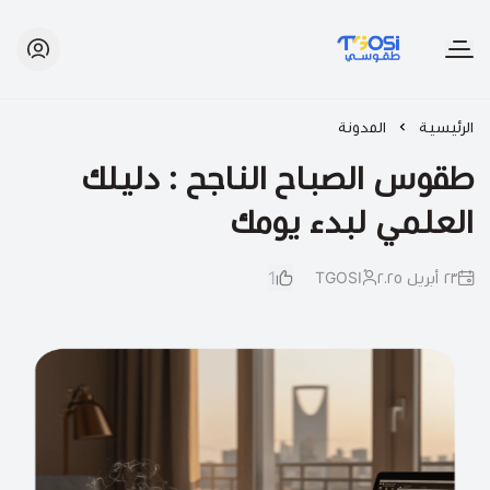
طقوسي | TGOSI
الرئيسية
المدونة
طقوس الصباح الناجح : دليلك
العلمي لبدء يومك
1
٢٣ أبريل ٢٠٢٥