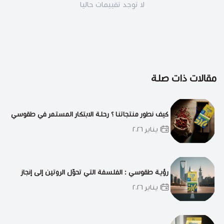
لا توجد تقييمات حاليا
مقالات ذات صلة
كيف نطور منتجاتنا ؟ رحلة الابتكار المستمر في طقوسي
١ يناير ٢٠٢٦
رؤية طقوسي : الفلسفة التي تحوّل الروتين إلى إنجاز
١ يناير ٢٠٢٦