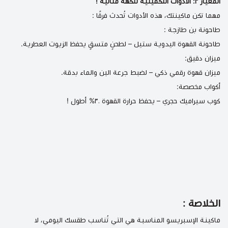
المعيار ٣: الأدوات التكميلية لنكهة مثالية !
مهما تكن ماكينتك، هذه الأدوات تُحدث فرقًا :
طاحونة بن طازجة :
طاحونة القهوة اليدوية ستيل
– لطحنٍ متسقٍ يحفظ الزيوت العطرية.
ميزان دقيق:
ميزان قهوة رقمي ذكي
– لضبط جرعة البن والماء بدقة.
أكواب مخصصة:
كوب سيراميك حجري
– يحفظ حرارة القهوة ٣٠% أطول !
الخلاصة :
ماكينة الإسبريسو المناسبة هي التي تُناسب طقسك اليومي، لا