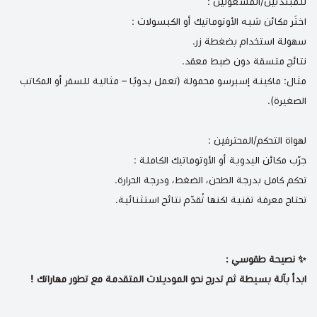
للمبتدئين/المشغولين :
اختَر مكائن شبه الأوتوماتيك أو الكبسولات :
سهولة استخدام بضغطة زر.
نتائج متسقة دون ضبط معقد.
مثال:
ماكينة إسبرسو محمولة
(تعمل يدويًا – مثالية للسفر أو المكاتب
الصغيرة).
لهواة التحكم/المحترفين :
جرّب مكائن اليدوية أو الأوتوماتيك الكاملة :
تحكم كامل بدرجة الطحن، الضغط، ودرجة الحرارة.
تحتاج معرفة تقنية لكنها تُقدّم نتائج استثنائية.
✨ نصيحة طقوسي :
ابدأ بآلة بسيطة ثم تدرج نحو الموديلات المتقدمة مع تطور مهاراتك !