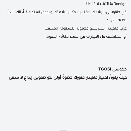
مواصفاتها التقنية فقط !
في طقوسي، نُرشدك لاختيارٍ يعكس شغفك ويحقق استدامة أدائك. ابدأ
رحلتك الآن :
جرّب
ماكينة إسبريسو محمولة
للسهولة المتنقلة.
أو استكشف كل الخيارات في
قسم مكائن القهوة
.
طقوسي TGOSI
حيثُ يكونُ اختيارُ ماكينةِ قهوتِك خطوةً أولى نحو طقوسِ إبداعٍ لا تنتهي .