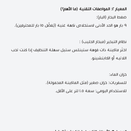
المعيار ٢: المواصفات التقنية (ما الأهم؟)
ضغط البخار (البار):
٩ بار هو الحد الأدنى لاستخلاص نكهة غنية (يُفضّل ١٥ بار للمحترفين).
نظام التبخير (مبخار الحليب) :
اختَر ماكينة ذات فوهة ستينلس ستيل سهلة التنظيف إذا كنت تحب
اللاتيه أو الكابتشينو.
خزان الماء:
للسفريات: خزان صغير (مثل الماكينة المحمولة).
للاستخدام اليومي: سعة ١.٥ لتر على الأقل.