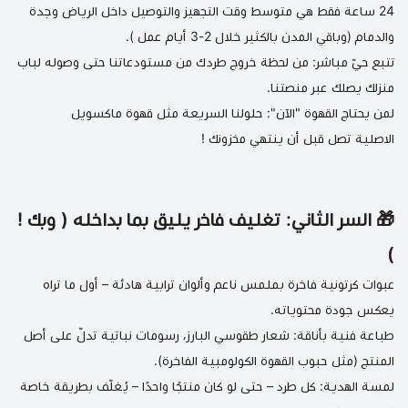
24 ساعة فقط هي متوسط وقت التجهيز والتوصيل داخل الرياض وجدة
والدمام (وباقي المدن بالكثير خلال 2-3 أيام عمل ).
تتبع حيّ مباشر: من لحظة خروج طردك من مستودعاتنا حتى وصوله لباب
منزلك يصلك عبر منصتنا.
لمن يحتاج القهوة "الآن": حلولنا السريعة مثل
قهوة ماكسويل
الاصلية
تصل قبل أن ينتهي مخزونك !
🎁 السر الثاني: تغليف فاخر يليق بما بداخله ( وبك !
)
عبوات كرتونية فاخرة بملمس ناعم وألوان ترابية هادئة – أول ما تراه
يعكس جودة محتوياته.
طباعة فنية بأناقة: شعار طقوسي البارز، رسومات نباتية تدلّ على أصل
المنتج (مثل حبوب
القهوة الكولومبية الفاخرة
).
لمسة الهدية: كل طرد – حتى لو كان منتجًا واحدًا – يُغلّف بطريقة خاصة