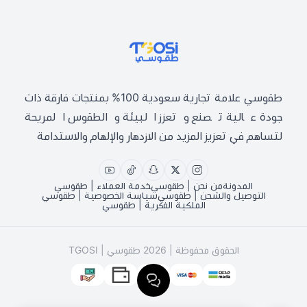
طقوسي | TGOSI
طقوسي علامة تجارية سعودية 100% بمنتجات فارقة ذات
جودة عالية تصنع وتعزز البيئة والطقوس المريحة
لتساهم في تعزيز المزيد من الازدهار والإلهام والاستدامة
المدونة
من نحن | طقوسي
خدمة العملاء | طقوسي
التوصيل والشحن | طقوسي
سياسة الخصوصية | طقوسي
الملكية الفكرية | طقوسي
الحقوق محفوظة | 2026
طقوسي | TGOSI