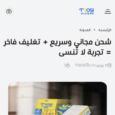
طقوسي | TGOSI
الرئيسية
المدونة
شحن مجاني وسريع + تغليف فاخر
= تجربة لا تُنسى
1
١٢ يونيو ٢٠٢٥