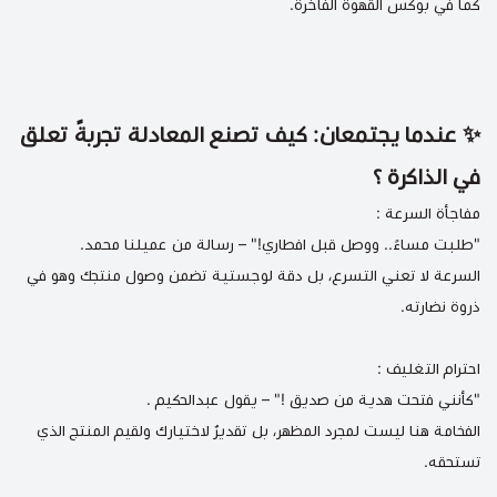
كما في
بوكس القهوة الفاخرة
.
✨ عندما يجتمعان: كيف تصنع المعادلة تجربةً تعلق
في الذاكرة ؟
مفاجأة السرعة :
"طلبت مساءً.. ووصل قبل افطاري!" – رسالة من عميلنا محمد.
السرعة لا تعني التسرع، بل دقة لوجستية تضمن وصول منتجك وهو في
ذروة نضارته.
احترام التغليف :
"كأنني فتحت هدية من صديق !" – يقول عبدالحكيم .
الفخامة هنا ليست لمجرد المظهر، بل تقديرٌ لاختيارك ولقيم المنتج الذي
تستحقه.