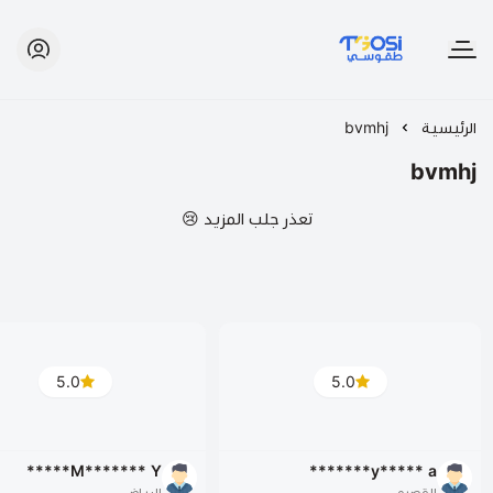
طقوسي | TGOSI
الرئيسية
bvmhj
bvmhj
تعذر جلب المزيد 😢
5.0
5.0
M******* Y*****
y***** a*******