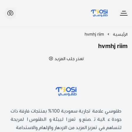
طقوسي | TGOSI
الرئيسية
hvmhj riim
hvmhj riim
تعذر جلب المزيد 😢
طقوسي | TGOSI
طقوسي علامة تجارية سعودية 100% بمنتجات فارقة ذات
جودة عالية تصنع وتعزز البيئة والطقوس المريحة
لتساهم في تعزيز المزيد من الازدهار والإلهام والاستدامة