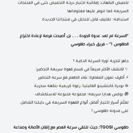
تخصيص النكهات: إمكانية اختيار درجة التحميص حتى في المنتجات
السريعة كما تتوفر عليها معلوماتها
استدامة: تغليف قابل للتحلل في منتجاتنا الجديدة
"السرعة لم تعد عدوة الجودة . . . بل أصبحت فرصة لإعادة اختراع
الطقوس !" - فريق خبراء طقوسي
جاهز لتجربة ثورة السرعة الذكية ؟
✨ اكتشف الأكثر مبيعاً في قسم
قهوة سريعة التحضير
:
⚡
أظرف تمون المقطرة: نق
اء الطعم مع سرعة التحضير
☕
بودرة كابتشينو الفانيليا
: رغوة كريمية بنكهة سحرية
🎁
بوكس هدايا سريعة
: مجموعة متنوعة للاستكشاف
تعلّم أسرار اختيار أفضل أنواع القهوة السريعة في دليلنا الشامل
على
مدونة طقوسي
!
طقوسي TGOSI: حيث تلتقي سرعة العصر مع إتقان الأصالة وصناعة