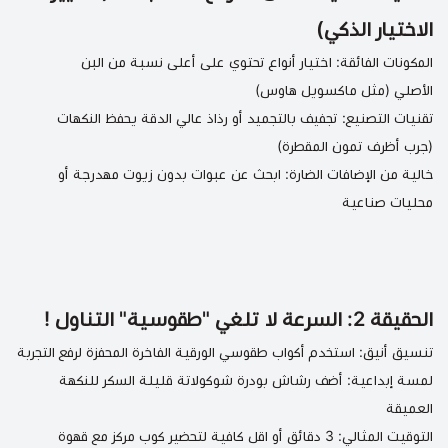
الاختيار الذكي)
المكونات الفائقة: اختيار أنواع تحتوي على أعلى نسبة من البن
الأصلي (مثل
ماكسويل هاوس
)
تقنيات التصنيع: تجفيف بالتجميد أو رذاذ عالي الدقة يحفظ النكهات
(جرب
أظرف تمون المقطرة
)
خالية من الإضافات الضارة: ابحث عن عبوات بدون زيوت مهدرجة أو
محليات صناعية
الحقيقة 2: السرعة لا تلغي "طقوسية" التناول !
تنسيق أنيق: استخدم
أكواب طقوسي الورقية الفاخرة
المحفزة لرفع التجربة
لمسة إبداعية: أضف رشاش
بودرة شوكولاتة قليلة السكر
للنكهة
العميقة
التوقيت المثالي: 3 دقائق أو اقل كافية لتحضير كوب مركز مع
قهوة