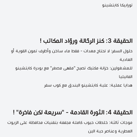
تورابيكا كابتشينو
الحقيقة 3: كنز الرحّالة وروّاد المكاتب !
حلول السفر: لا تحتاج معدات - فقط ماء ساخن
وأظرف تمون القوية أو
العادية
للمشغولين: خزانة مكتبك تصبح "مقهى مصغر" مع
بودرة كابتشينو
الفانيليا
هدايا عملية: علبة
كابتشينو البندق
مع كوب سفر
الحقيقة 4: الثورة القادمة - "سريعة لكن فاخرة" !
موجات ثالثة: خلطات حبوب كاملة مجففة بتقنيات محافظة على الزيوت
العطرية وعناصر حبة البن