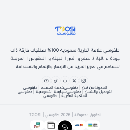
طقوسي | TGOSI
طقوسي علامة تجارية سعودية 100% بمنتجات فارقة ذات
جودة عالية تصنع وتعزز البيئة والطقوس المريحة
لتساهم في تعزيز المزيد من الازدهار والإلهام والاستدامة
المدونة
من نحن | طقوسي
خدمة العملاء | طقوسي
التوصيل والشحن | طقوسي
سياسة الخصوصية | طقوسي
الملكية الفكرية | طقوسي
الحقوق محفوظة | 2026
طقوسي | TGOSI