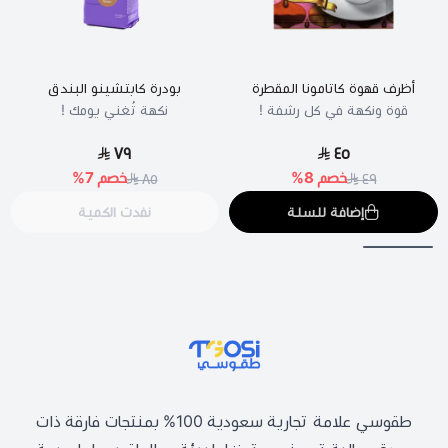
قهوة
مركزة
,
قهوة
أظرف قهوة كاتامونا المقطرة
بودرة كابتشينو البندق
قوية
قوة ونكهة في كل رشفة !
نكهة تُغني يومك !
,
قهوة
٧٩
٤٥
سريعة
خصم
8
%
خصم
7
%
٨٥
٤٩
التحضير
إضافة للسلة
نفدت الكمية
,
أظرف
قهوة
تمون
,
اظرف
قهوة
مقطرة
,
طقوسي | TGOSI
طقوسي علامة تجارية سعودية 100% بمنتجات فارقة ذات
أطرف
قوة