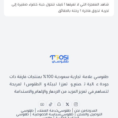
شاهد المعجزة التي لا تعرفها ! كيف تتحول حبة خضراء صغيرة إلى
تجربة تذوق فاخرة ؟ رحلة بالحقائق
طقوسي | TGOSI
طقوسي علامة تجارية سعودية 100% بمنتجات فارقة ذات
جودة عالية تصنع وتعزز البيئة والطقوس المريحة
لتساهم في تعزيز المزيد من الازدهار والإلهام والاستدامة
المدونة
من نحن | طقوسي
خدمة العملاء | طقوسي
التوصيل والشحن | طقوسي
سياسة الخصوصية | طقوسي
الملكية الفكرية | طقوسي