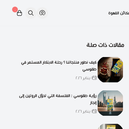
٠
كائن القهوة
مقالات ذات صلة
كيف نطور منتجاتنا ؟ رحلة الابتكار المستمر في
طقوسي
١ يناير ٢٠٢٦
رؤية طقوسي : الفلسفة التي تحوّل الروتين إلى
إنجاز
١ يناير ٢٠٢٦