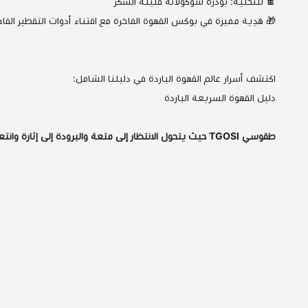
🍫 للتحلية:
بودرة شوكولاتة قليلة السكر
🎁 هَدِية مميزة في
بوكس القهوة الفاخرة
مع اقتناء
أدوات التقطير
الفاخ
اكتشف أسرار عالم القهوة الباردة في دليلنا الشامل:
دليل القهوة السريعة الباردة
طقوسي TGOSI حيث يتحول الانتظار إلى متعة والبرودة إلى إثارة وانتعاش الطقوس !