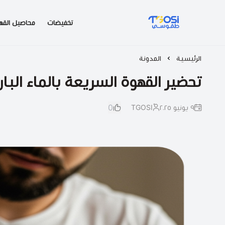
تخفيضات
محاصيل القه
طقوسي | TGOSI
الرئيسية
المدونة
تحضير القهوة السريعة بالماء البا
0
٩ يونيو ٢٠٢٥