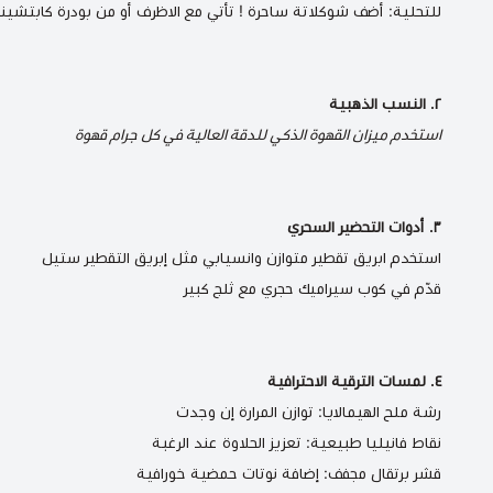
للتحلية: أضف شوكلاتة ساحرة ! تأتي مع الاظرف أو من
بودرة كابتشينو 
٢. النسب الذهبية
استخدم
ميزان القهوة الذكي
للدقة العالية في كل جرام قهوة
٣. أدوات التحضير السحري
استخدم ابريق تقطير متوازن وانسيابي مثل
إبريق التقطير ستيل
قدّم في
كوب سيراميك حجري
مع ثلج كبير
٤. لمسات الترقية الاحترافية
رشة ملح الهيمالايا: توازن المرارة إن وجدت
نقاط فانيليا طبيعية: تعزيز الحلاوة عند الرغبة
قشر برتقال مجفف: إضافة نوتات حمضية خورافية