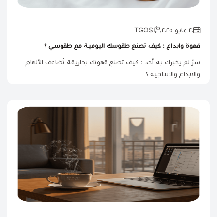
٢٠ مايو ٢٠٢٥
قهوة وابداع : كيف تصنع طقوسك اليومية مع طقوسي ؟
سرّ لم يخبرك به أحد : كيف تصنع قهوتك بطريقة تُضاعف الألهام
والابداع والانتاجية ؟