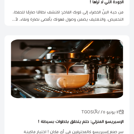
الجودة التي لا تراها !
من حبة البنّ الخضراء إلى كوبك الفاخر: اكتشف نظامًا صارمًا للحفظ،
التحميص، والتغليف يضمن وصول قهوتك بأقصى نضارة ونقاء. لأ...
١٢ يونيو ٢٠٢٥
الإسبريسو المنزلي: حلم يتحقق بخطوات بسيطة !
سر صنع إسبريسو كالمحترفين في أي مكان ! اختيار ماكينة