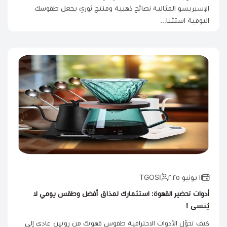
الإسبريسو المثالية نصائح ذهبية ومنتج ثوري يجعل طقوسك
اليومية استثنا...
١١ يونيو ٢٠٢٥
أدوات تحضير القهوة: استثمارك لمذاق أفضل وطقس يومي لا
يُنسى !
كيف تحوّل الأدوات الاحترافية طقوس قهوتك من روتين عادي إلى